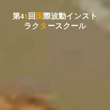
ー
ス
第
4
1
回
国
際
波
動
波
イ
ン
ト
ス
ト
ス
ク
ク
ラ
ク
タ
ー
ス
ク
ル
ー
ル
ー
ル