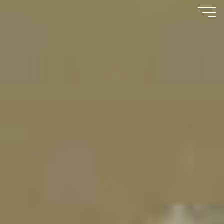
コ
国
ン
テ
際
ン
波
ツ
動
へ
イ
ス
キ
ン
ッ
ス
プ
ト
ラ
ク
タ