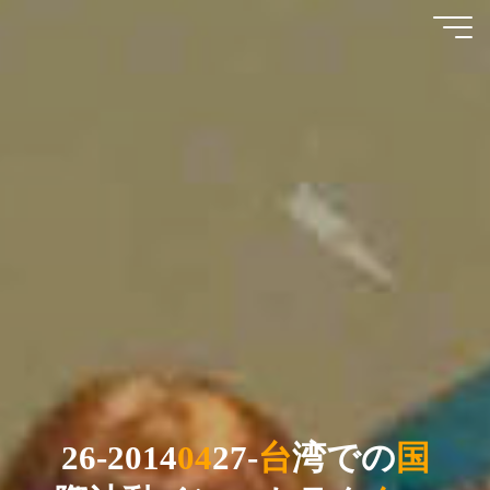
コ
国
ン
テ
際
ン
波
ツ
動
へ
イ
ス
キ
ン
ッ
ス
プ
ト
ラ
ク
タ
2
6
-
2
0
1
4
0
4
2
7
-
台
湾
で
の
国