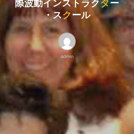
ー
際
波
動
イ
ン
ス
ト
ラ
ク
タ
ー
ス
・
ス
ク
ー
ル
ク
ー
ル
admin