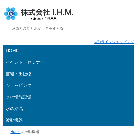
株式会社 I.H.M.
意識と波動と水が世界を変える
波動ライフショッピング
HOME
イベント・セミナー
書籍・出版物
ショッピング
水の情報記憶
水の結晶
波動機器
Home
» 波動機器