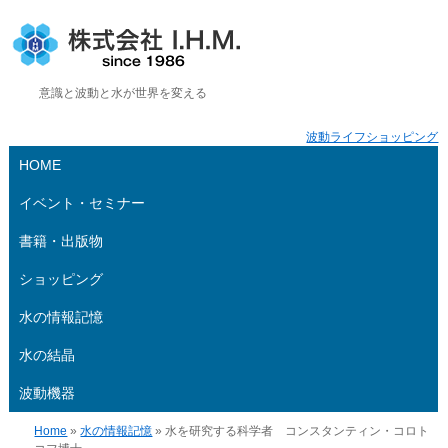
株式会社 I.H.M.
意識と波動と水が世界を変える
波動ライフショッピング
HOME
イベント・セミナー
書籍・出版物
ショッピング
水の情報記憶
水の結晶
波動機器
Home
»
水の情報記憶
» 水を研究する科学者 コンスタンティン・コロト