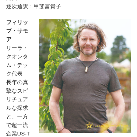
逐次通訳：甲斐富貴子
フィリッ
プ・サモ
ア
リーラ・
クオンタ
ム・テッ
ク代表
長年の真
摯なスピ
リチュア
ルな探求
と、一方
で超一流
企業US-T