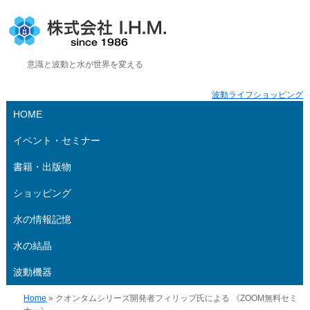
株式会社 I.H.M.
意識と波動と水が世界を変える
波動ライフショッピング
HOME
イベント・セミナー
書籍・出版物
ショッピング
水の情報記憶
水の結晶
波動機器
Home
» クオンタムシリーズ開発者フィリップ氏による 《ZOOM無料セミ