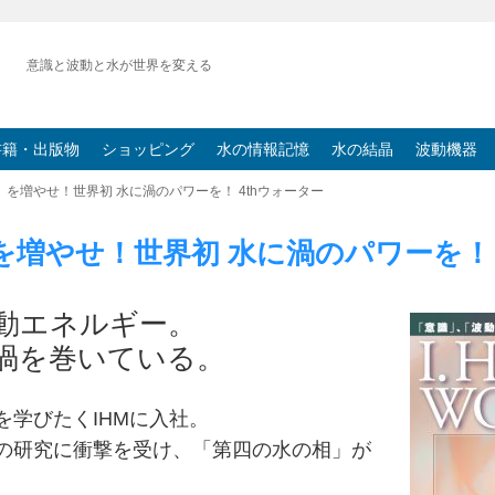
意識と波動と水が世界を変える
書籍・出版物
ショッピング
水の情報記憶
水の結晶
波動機器
」を増やせ！世界初 水に渦のパワーを！ 4thウォーター
増やせ！世界初 水に渦のパワーを！ 
動エネルギー。
渦を巻いている。
を学びたくIHMに入社。
の研究に衝撃を受け、「第四の水の相」が