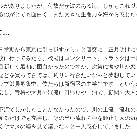
がありましたが、何故だか波のある海、しかもこれ以
るのがとても面白く、また大きな生命力を海から感じた
て…
学期から東京に引っ越すから」と唐突に、正月明けに
校に行ってみたら、校庭はコンクリート、トラックは一周
目新しく最初は面白かったのですが、次第に海や川が恋
などを買ってきては、釣りに行きたいな～と夢想してい
ブ部員募集中、僕たちは新宿区の中学生です」という
会し、青梅や大月の渓流に日帰りや一泊で、顧問の大人
流でしかしたことがなかったので、川の上流、流れの
見るだけでも充実し、その早い流れの中を静止し人の気
くヤマメの姿を見て凄いな～と一人感心していました。