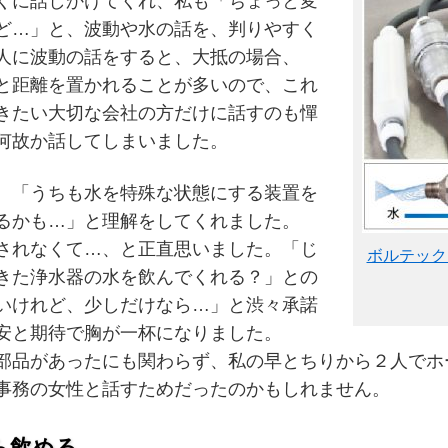
くに話しかけてくれ、私も「ちょっと変
ど…」と、波動や水の話を、判りやすく
人に波動の話をすると、大抵の場合、
と距離を置かれることが多いので、これ
きたい大切な会社の方だけに話すのも憚
何故か話してしまいました。
、「うちも水を特殊な状態にする装置を
るかも…」と理解をしてくれました。
されなくて…、と正直思いました。「じ
ボルテック
きた浄水器の水を飲んでくれる？」との
いけれど、少しだけなら…」と渋々承諾
安と期待で胸が一杯になりました。
品があったにも関わらず、私の早とちりから２人でホ
事務の女性と話すためだったのかもしれません。
ら飲める