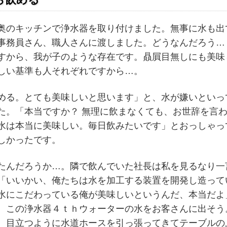
のキッチンで浄水器を取り付けました。無事に水も出
事務員さん、職人さんに渡しました。どうなんだろう…
すから、我が子のような存在です。贔屓目無しにも美味
しい基準も人それぞれですから…。
る。とても美味しいと思います」と、水が嫌いといっ
た。「本当ですか？ 無理に飲まなくても、お世辞を言
水は本当に美味しい。毎日飲みたいです」とおっしゃっ
しかったです。
んだろうか…。隣で飲んでいた社長は私を見るなり一
いいかい、俺たちは水を加工する装置を開発し造って
水にこだわっている俺が美味しいというんだ、本当だよ
、この浄水器４ｔｈウォーターの水をお客さんに出そう
。目立つように水道ホースを引っ張ってきてテーブルの