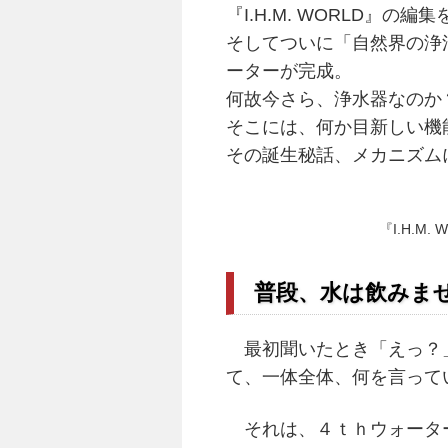
『I.H.M. WORLD』の
そしてついに「自然界の浄
ーターが完成。
何故今さら、浄水器なのか
そこには、何か目新しい機
その誕生秘話、メカニズム
『I.H.
普段、水は飲みま
最初聞いたとき「えっ？」
て、一体全体、何を言って
それは、４ｔｈウォーター