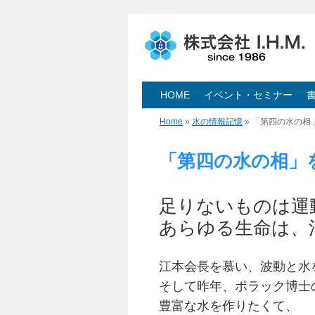
株式会社 I.H.M.
HOME
イベント・セミナー
Home
»
水の情報記憶
» 「第四の水の相
「第四の水の相」を
足りないものは運
あらゆる生命は、
江本会長を慕い、波動と水
そして昨年、ポラック博士
豊富な水を作りたくて、