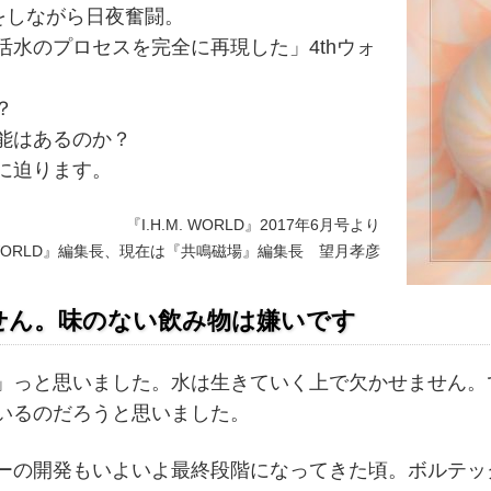
編集をしながら日夜奮闘。
活水のプロセスを完全に再現した」4thウォ
？
能はあるのか？
に迫ります。
『I.H.M. WORLD』2017年6月号より
M. WORLD』編集長、現在は『共鳴磁場』編集長 望月孝彦
せん。味のない飲み物は嫌いです
っと思いました。水は生きていく上で欠かせません。
いるのだろうと思いました。
の開発もいよいよ最終段階になってきた頃。ボルテッ