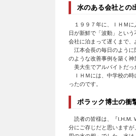
水のある会社との
１９９７年に、ＩＨＭに入
日が新鮮で「波動」という
会社に泊まって遅くまで、
江本会長の毎日のように閃
のような改善事例を築く神
美大生でアルバイトだった
ＩＨＭには、中学校の時に
ったのです。
ポラック博士の衝
読者の皆様は、『I.H.M
分にご存じだと思いますが